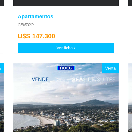
Apartamentos
CENTRO
U$S 147.300
Ver ficha
a
Venta