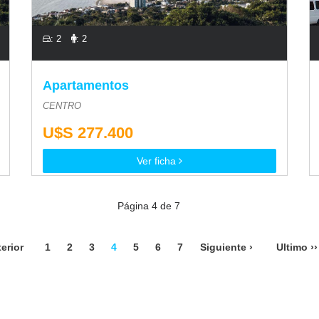
: 2
: 2
Apartamentos
CENTRO
U$S 277.400
Ver ficha
Página 4 de 7
terior
1
2
3
4
5
6
7
Siguiente ›
Ultimo ››