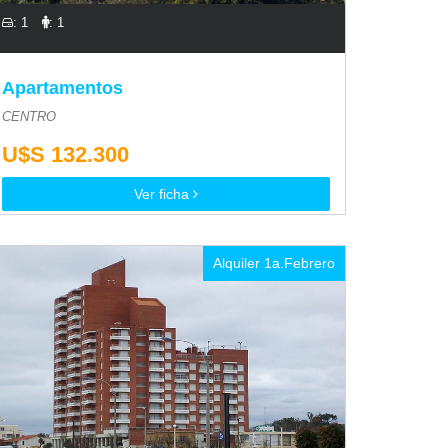
: 1
: 1
Apartamentos
CENTRO
U$S 132.300
Ver ficha
Alquiler 1a.Febrero