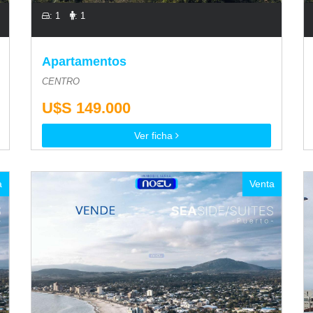
: 1
: 1
Apartamentos
CENTRO
U$S 149.000
Ver ficha
a
Venta