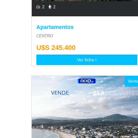
: 2
: 2
Apartamentos
CENTRO
U$S 245.400
Ver ficha
Vent