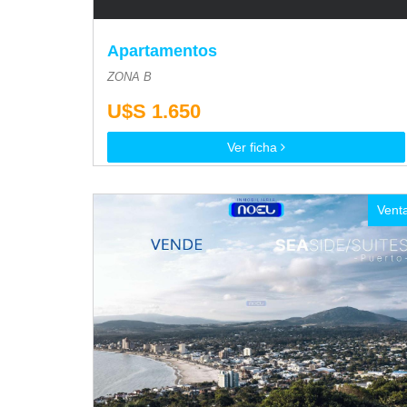
Apartamentos
ZONA B
U$S 1.650
Ver ficha
Vent