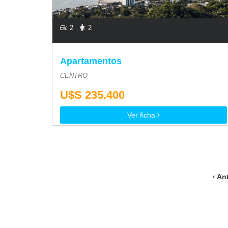
: 2
: 2
Apartamentos
CENTRO
U$S 235.400
Ver ficha
‹ An