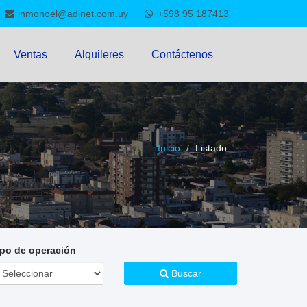
inmonoel@adinet.com.uy
+598 95 187413
Ventas
Alquileres
Contáctenos
Inicio
Listado
ipo de operación
Buscar